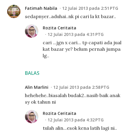
Fatimah Nabila
12 Julai 2013 pada 2:51 PTG
sedapnyer..aduhai..nk pi cari la kt bazar..
Rozita Ceritaita
12 Julai 2013 pada 4:31 PTG
cari ...jgn x cari... tp capati ada jual
kat bazar ye? belum pernah jumpa
lg..
BALAS
Alin Marlini
12 Julai 2013 pada 2:58 PTG
hehehehe..biasalah budak2..nasib baik anak
sy ok tahun ni
Rozita Ceritaita
12 Julai 2013 pada 4:32 PTG
tulah alin...esok kena latih lagi ni..