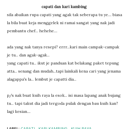
capati dan kari kambing
sila abaikan rupa capati yang agak tak seberapa tu ye.... biasa
la bila buat keja menggelek ni ramai sangat yang nak jadi
pembantu chef... hehehe....
ada yang nak tanya resepi? errr...kari main campak-campak
je tu... dan agak-agak...
yang capati tu... ikut je panduan kat belakang paket tepung
atta... senang dan mudah...tapi lainkali kena cari yang jenama
alagappa's la... lembut je capatti dia...
p/s nak buat kuih raya la esok... isi masa lapang anak bujang
tu... tapi takut dia jadi tergoda pulak dengan bau kuih kan?
lagi kesian....
LABEL:
CAPATI
KARI KAMBING
KUIH RAYA