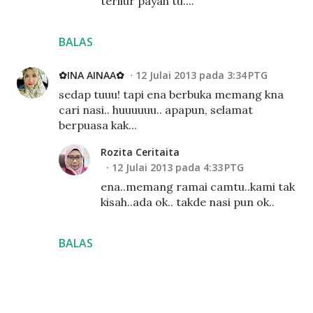
terliur payah tu....
BALAS
✿INA AINAA✿
12 Julai 2013 pada 3:34 PTG
sedap tuuu! tapi ena berbuka memang kna
cari nasi.. huuuuuu.. apapun, selamat
berpuasa kak...
Rozita Ceritaita
12 Julai 2013 pada 4:33 PTG
ena..memang ramai camtu..kami tak
kisah..ada ok.. takde nasi pun ok..
BALAS