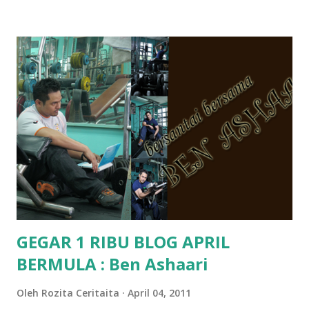
Pra Sekolah, Tabika Perpaduan, Tabika Kemas, Tadika ?
memang tak pernah la terfikir pun nak cari info atau nak
tanya sapa-sapa pun masa tu.. bila fikir-fikirkan balik terasa
jugak masa alahai teruknya kami sebagai ibubapa.. dan kami
terasa jugak semakin teruk bila abg long dah masuk 2 tahun
kat salah satu tadika swasta ni.. tapi nampaknya kenal huruf
pun tak tau.. pengsan aku bila ingat balik.. aku mula fikir
mungkin sebab abg long sendiri jenis budak yang ada
masalah dyslexia.. tapi minor la.. nanti la aku cerita pasal
dyslexia tu.. lepas tu kami buat keputusan pu...
GEGAR 1 RIBU BLOG APRIL
BERMULA : Ben Ashaari
Oleh
Rozita Ceritaita
April 04, 2011