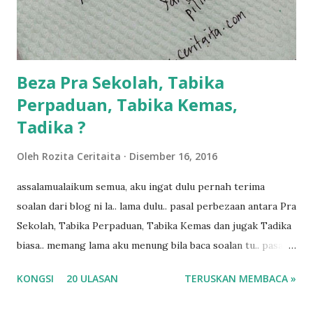
ngah dengan abg long terserah pada shah la pulak.. tapi
kalau ikut anak-anak semua nak ummi pimpin... ajer rebeh
ba...
Beza Pra Sekolah, Tabika
Perpaduan, Tabika Kemas,
Tadika ?
Oleh
Rozita Ceritaita
Disember 16, 2016
assalamualaikum semua, aku ingat dulu pernah terima
soalan dari blog ni la.. lama dulu.. pasal perbezaan antara Pra
Sekolah, Tabika Perpaduan, Tabika Kemas dan jugak Tadika
biasa.. memang lama aku menung bila baca soalan tu.. pasal
masa tu aku memang tak tau nak jawab apa.. hahaha.. serius
KONGSI
20 ULASAN
TERUSKAN MEMBACA »
ko.. masa tu aku baru je ada anak sorang dan aku hentam je
hantar memana ikut kemampuan kami masa tu.. Apa Beza