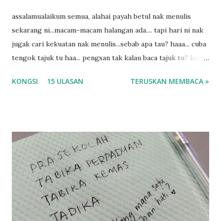
assalamualaikum semua, alahai payah betul nak menulis
sekarang ni...macam-macam halangan ada.... tapi hari ni nak
jugak cari kekuatan nak menulis...sebab apa tau? haaa... cuba
tengok tajuk tu haa... pengsan tak kalau baca tajuk tu? kalau
korang nak pengsan baca tajuk aku lagi la tau... sebab apa
KONGSI
15 ULASAN
TERUSKAN MEMBACA »
tau? yang sebut tu anak aku....diulangi ANAK AKU ....adoiiii
la... apa la nak jadi dengan budak-budak sekarang ni
ntah...kecut perut ummi kau dengar ni nak oiiii.... nak tau
lanjut? ok meh aku cite... ceritanya gini.... semalam waktu
balik keja aku ajak la shah singgah Giant beli barang
sikit...dalam perjalanan dari dalam kereta tu biasalah kan
kami memang akan pimpin anak-anak jalan sampai masuk
dalam... dan kebiasanya bagi anak 4 macam kami ni bahagi-
bahagi lah siapa nak pimpin siapa... dan biasanya aku akan
dukung adik hadi sambil pimpin kakak husna... yang abg