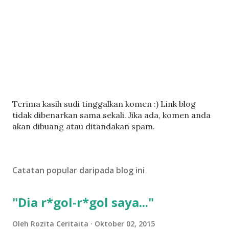
C
Terima kasih sudi tinggalkan komen :) Link blog
a
tidak dibenarkan sama sekali. Jika ada, komen anda
t
akan dibuang atau ditandakan spam.
a
t
U
Catatan popular daripada blog ini
l
a
s
"Dia r*gol-r*gol saya..."
a
n
Oleh
Rozita Ceritaita
Oktober 02, 2015