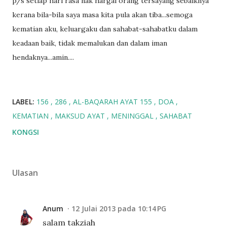
p/s setiap hari rasa nak hargai orang tersayang sebaiknya
kerana bila-bila saya masa kita pula akan tiba...semoga
kematian aku, keluargaku dan sahabat-sahabatku dalam
keadaan baik, tidak memalukan dan dalam iman
hendaknya...amin....
LABEL:
156
286
AL-BAQARAH AYAT 155
DOA
KEMATIAN
MAKSUD AYAT
MENINGGAL
SAHABAT
KONGSI
Ulasan
Anum
12 Julai 2013 pada 10:14 PG
salam takziah