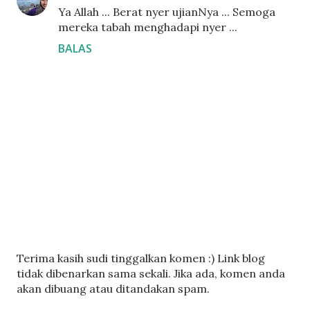
Ya Allah ... Berat nyer ujianNya ... Semoga
mereka tabah menghadapi nyer ...
BALAS
C
Terima kasih sudi tinggalkan komen :) Link blog
a
tidak dibenarkan sama sekali. Jika ada, komen anda
t
akan dibuang atau ditandakan spam.
a