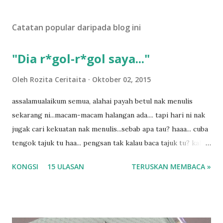
t
U
Catatan popular daripada blog ini
l
a
s
"Dia r*gol-r*gol saya..."
a
n
Oleh
Rozita Ceritaita
Oktober 02, 2015
assalamualaikum semua, alahai payah betul nak menulis
sekarang ni...macam-macam halangan ada.... tapi hari ni nak
jugak cari kekuatan nak menulis...sebab apa tau? haaa... cuba
tengok tajuk tu haa... pengsan tak kalau baca tajuk tu? kalau
korang nak pengsan baca tajuk aku lagi la tau... sebab apa
KONGSI
15 ULASAN
TERUSKAN MEMBACA »
tau? yang sebut tu anak aku....diulangi ANAK AKU ....adoiiii
la... apa la nak jadi dengan budak-budak sekarang ni
ntah...kecut perut ummi kau dengar ni nak oiiii.... nak tau
lanjut? ok meh aku cite... ceritanya gini.... semalam waktu