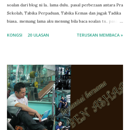
soalan dari blog ni la.. lama dulu.. pasal perbezaan antara Pra
Sekolah, Tabika Perpaduan, Tabika Kemas dan jugak Tadika
biasa.. memang lama aku menung bila baca soalan tu.. pasal
masa tu aku memang tak tau nak jawab apa.. hahaha.. serius
KONGSI
20 ULASAN
TERUSKAN MEMBACA »
ko.. masa tu aku baru je ada anak sorang dan aku hentam je
hantar memana ikut kemampuan kami masa tu.. Apa Beza
Pra Sekolah, Tabika Perpaduan, Tabika Kemas, Tadika ?
memang tak pernah la terfikir pun nak cari info atau nak
tanya sapa-sapa pun masa tu.. bila fikir-fikirkan balik terasa
jugak masa alahai teruknya kami sebagai ibubapa.. dan kami
terasa jugak semakin teruk bila abg long dah masuk 2 tahun
kat salah satu tadika swasta ni.. tapi nampaknya kenal huruf
pun tak tau.. pengsan aku bila ingat balik.. aku mula fikir
mungkin sebab abg long sendiri jenis budak yang ada
masalah dyslexia.. tapi minor la.. nanti la aku cerita pasal
dyslexia tu.. lepas tu kami buat keputusan pu...