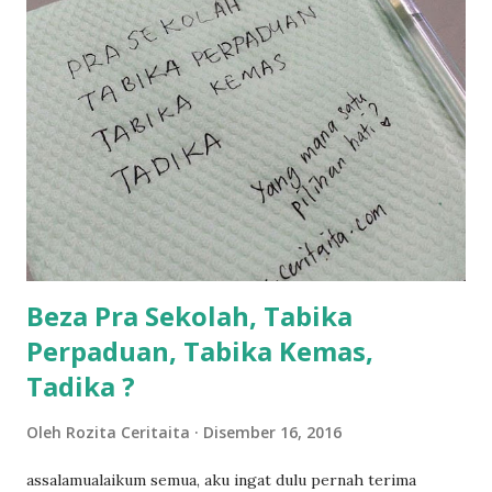
balik keja aku ajak la shah singgah Giant beli barang
sikit...dalam perjalanan dari dalam kereta tu biasalah kan
kami memang akan pimpin anak-anak jalan sampai masuk
dalam... dan kebiasanya bagi anak 4 macam kami ni bahagi-
bahagi lah siapa nak pimpin siapa... dan biasanya aku akan
dukung adik hadi sambil pimpin kakak husna... yang abg
ngah dengan abg long terserah pada shah la pulak.. tapi
kalau ikut anak-anak semua nak ummi pimpin... ajer rebeh
ba...
Beza Pra Sekolah, Tabika
Perpaduan, Tabika Kemas,
Tadika ?
Oleh
Rozita Ceritaita
Disember 16, 2016
assalamualaikum semua, aku ingat dulu pernah terima