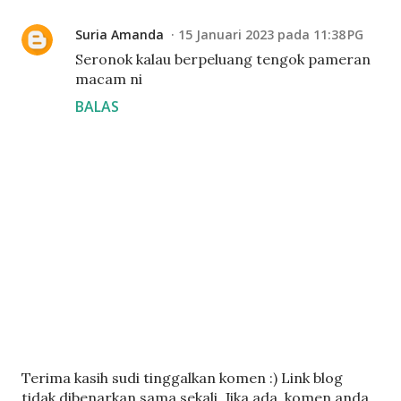
Suria Amanda
15 Januari 2023 pada 11:38 PG
Seronok kalau berpeluang tengok pameran
macam ni
BALAS
C
Terima kasih sudi tinggalkan komen :) Link blog
a
tidak dibenarkan sama sekali. Jika ada, komen anda