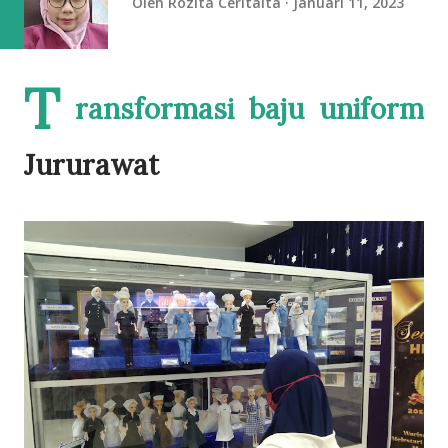
Oleh
Rozita Ceritaita
Januari 11, 2023
T
ransformasi baju uniform
Jururawat