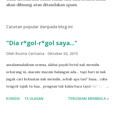
t
akan dibuang atau ditandakan spam.
a
t
U
Catatan popular daripada blog ini
l
a
s
"Dia r*gol-r*gol saya..."
a
n
Oleh
Rozita Ceritaita
Oktober 02, 2015
assalamualaikum semua, alahai payah betul nak menulis
sekarang ni...macam-macam halangan ada.... tapi hari ni nak
jugak cari kekuatan nak menulis...sebab apa tau? haaa... cuba
tengok tajuk tu haa... pengsan tak kalau baca tajuk tu? kalau
korang nak pengsan baca tajuk aku lagi la tau... sebab apa
KONGSI
15 ULASAN
TERUSKAN MEMBACA »
tau? yang sebut tu anak aku....diulangi ANAK AKU ....adoiiii
la... apa la nak jadi dengan budak-budak sekarang ni