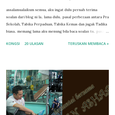
assalamualaikum semua, aku ingat dulu pernah terima
soalan dari blog ni la.. lama dulu.. pasal perbezaan antara Pra
Sekolah, Tabika Perpaduan, Tabika Kemas dan jugak Tadika
biasa.. memang lama aku menung bila baca soalan tu.. pasal
masa tu aku memang tak tau nak jawab apa.. hahaha.. serius
KONGSI
20 ULASAN
TERUSKAN MEMBACA »
ko.. masa tu aku baru je ada anak sorang dan aku hentam je
hantar memana ikut kemampuan kami masa tu.. Apa Beza
Pra Sekolah, Tabika Perpaduan, Tabika Kemas, Tadika ?
memang tak pernah la terfikir pun nak cari info atau nak
tanya sapa-sapa pun masa tu.. bila fikir-fikirkan balik terasa
jugak masa alahai teruknya kami sebagai ibubapa.. dan kami
terasa jugak semakin teruk bila abg long dah masuk 2 tahun
kat salah satu tadika swasta ni.. tapi nampaknya kenal huruf
pun tak tau.. pengsan aku bila ingat balik.. aku mula fikir
mungkin sebab abg long sendiri jenis budak yang ada