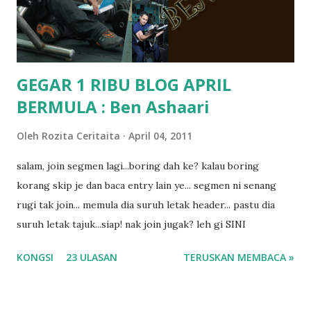
masalah dyslexia.. tapi minor la.. nanti la aku cerita pasal
dyslexia tu.. lepas tu kami buat keputusan pu...
GEGAR 1 RIBU BLOG APRIL
BERMULA : Ben Ashaari
Oleh
Rozita Ceritaita
April 04, 2011
salam, join segmen lagi...boring dah ke? kalau boring
korang skip je dan baca entry lain ye... segmen ni senang
rugi tak join... memula dia suruh letak header... pastu dia
suruh letak tajuk...siap! nak join jugak? leh gi SINI
KONGSI
23 ULASAN
TERUSKAN MEMBACA »