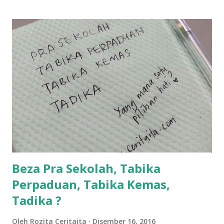
ntah...kecut perut ummi kau dengar ni nak oiiii.... nak tau
lanjut? ok meh aku cite... ceritanya gini.... semalam waktu
balik keja aku ajak la shah singgah Giant beli barang
sikit...dalam perjalanan dari dalam kereta tu biasalah kan
kami memang akan pimpin anak-anak jalan sampai masuk
dalam... dan kebiasanya bagi anak 4 macam kami ni bahagi-
bahagi lah siapa nak pimpin siapa... dan biasanya aku akan
dukung adik hadi sambil pimpin kakak husna... yang abg
ngah dengan abg long terserah pada shah la pulak.. tapi
kalau ikut anak-anak semua nak ummi pimpin... ajer rebeh
ba...
Beza Pra Sekolah, Tabika
Perpaduan, Tabika Kemas,
Tadika ?
Oleh
Rozita Ceritaita
Disember 16, 2016