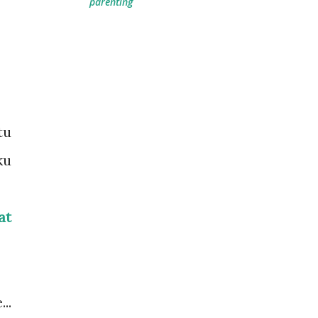
parenting
tu
ku
at
..