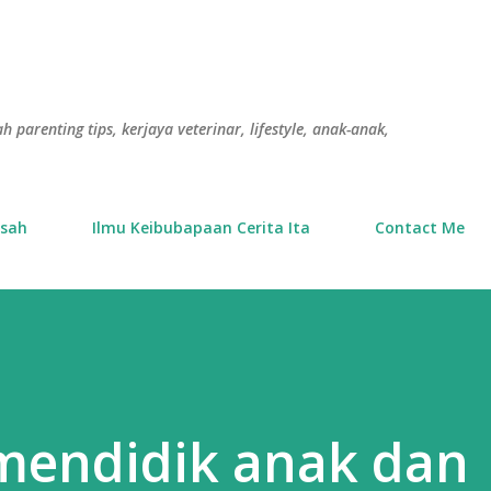
Langkau ke kandungan utama
h parenting tips, kerjaya veterinar, lifestyle, anak-anak,
usah
Ilmu Keibubapaan Cerita Ita
Contact Me
mendidik anak dan