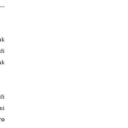
....
uk
di
ak
di
ni
ro