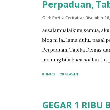
Perpaduan, Tab
kereta tu biasalah kan kami
sampai masuk dalam... dan k
Oleh
Rozita Ceritaita
Disember 16,
bahagi-bahagi lah siapa nak p
assalamualaikum semua, aku 
dukung adik hadi sambil pimp
blog ni la.. lama dulu.. pasal
abg long terserah pada shah l
Perpaduan, Tabika Kemas dan
nak ummi pimpin... ajer rebeh 
menung bila baca soalan tu..
jawab apa.. hahaha.. serius k
KONGSI
20 ULASAN
dan aku hentam je hantar m
Apa Beza Pra Sekolah, Tabika
memang tak pernah la terfikir
GEGAR 1 RIBU 
sapa pun masa tu.. bila fikir-