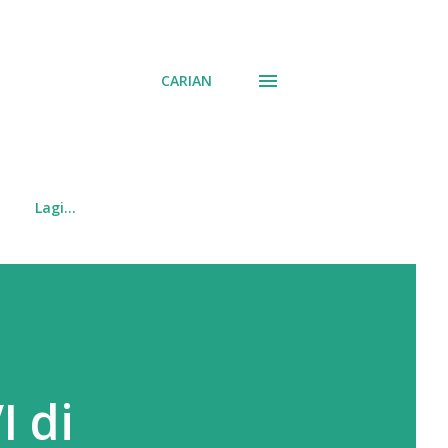
CARIAN
Lagi…
I di