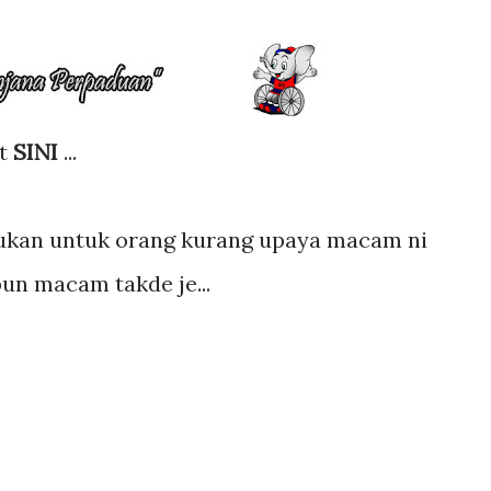
at
SINI
...
 sukan untuk orang kurang upaya macam ni
 pun macam takde je...