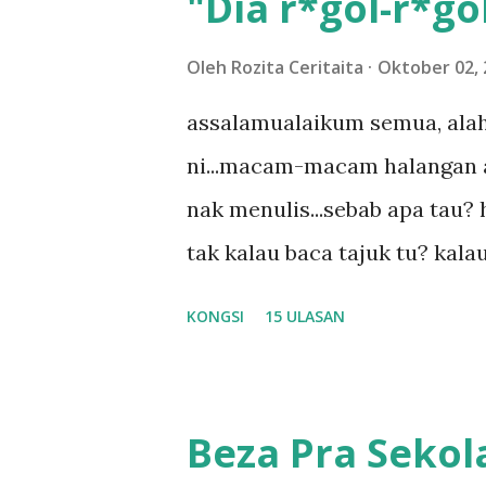
"Dia r*gol-r*gol
Oleh
Rozita Ceritaita
Oktober 02, 
assalamualaikum semua, alah
ni...macam-macam halangan ada
nak menulis...sebab apa tau? h
tak kalau baca tajuk tu? kala
la tau... sebab apa tau? yang
KONGSI
15 ULASAN
....adoiiii la... apa la nak ja
ntah...kecut perut ummi kau de
meh aku cite... ceritanya gini
Beza Pra Sekol
shah singgah Giant beli baran