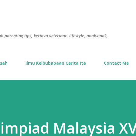
Langkau ke kandungan utama
h parenting tips, kerjaya veterinar, lifestyle, anak-anak,
usah
Ilmu Keibubapaan Cerita Ita
Contact Me
impiad Malaysia XV