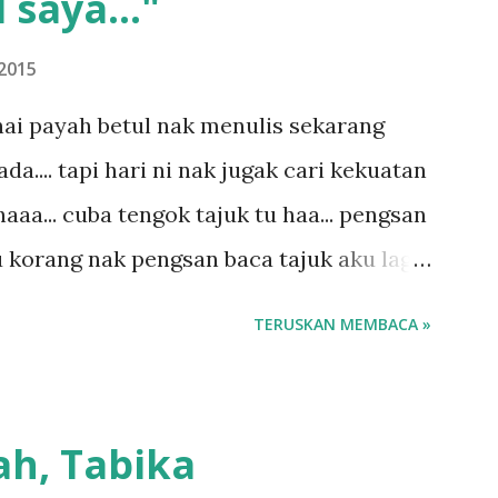
 saya..."
2015
ai payah betul nak menulis sekarang
.... tapi hari ni nak jugak cari kekuatan
aaa... cuba tengok tajuk tu haa... pengsan
u korang nak pengsan baca tajuk aku lagi
 sebut tu anak aku....diulangi ANAK AKU
TERUSKAN MEMBACA »
di dengan budak-budak sekarang ni
ngar ni nak oiiii.... nak tau lanjut? ok
.... semalam waktu balik keja aku ajak la
ah, Tabika
g sikit...dalam perjalanan dari dalam