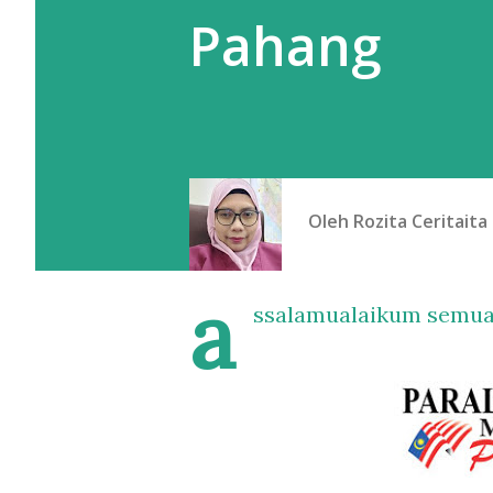
Pahang
Oleh
Rozita Ceritaita
a
ssalamualaikum semua