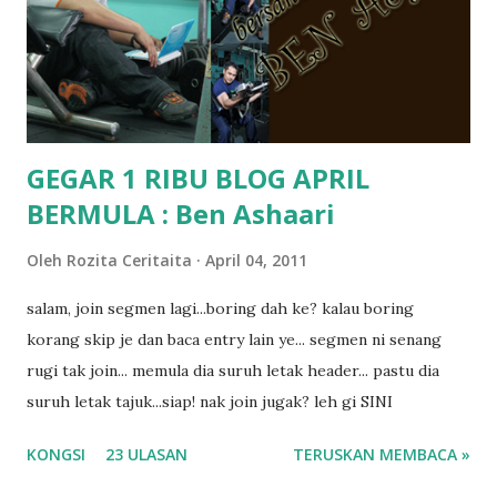
mungkin sebab abg long sendiri jenis budak yang ada
masalah dyslexia.. tapi minor la.. nanti la aku cerita pasal
dyslexia tu.. lepas tu kami buat keputusan pu...
GEGAR 1 RIBU BLOG APRIL
BERMULA : Ben Ashaari
Oleh
Rozita Ceritaita
April 04, 2011
salam, join segmen lagi...boring dah ke? kalau boring
korang skip je dan baca entry lain ye... segmen ni senang
rugi tak join... memula dia suruh letak header... pastu dia
suruh letak tajuk...siap! nak join jugak? leh gi SINI
KONGSI
23 ULASAN
TERUSKAN MEMBACA »