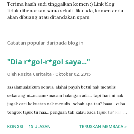
C
Terima kasih sudi tinggalkan komen :) Link blog
a
tidak dibenarkan sama sekali. Jika ada, komen anda
t
akan dibuang atau ditandakan spam.
a
t
U
Catatan popular daripada blog ini
l
a
s
"Dia r*gol-r*gol saya..."
a
n
Oleh
Rozita Ceritaita
Oktober 02, 2015
assalamualaikum semua, alahai payah betul nak menulis
sekarang ni...macam-macam halangan ada.... tapi hari ni nak
jugak cari kekuatan nak menulis...sebab apa tau? haaa... cuba
tengok tajuk tu haa... pengsan tak kalau baca tajuk tu? kalau
korang nak pengsan baca tajuk aku lagi la tau... sebab apa
KONGSI
15 ULASAN
TERUSKAN MEMBACA »
tau? yang sebut tu anak aku....diulangi ANAK AKU ....adoiiii