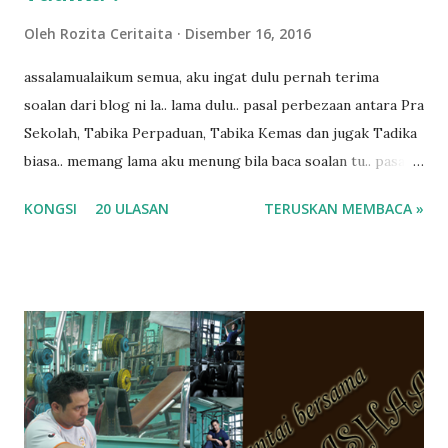
Oleh
Rozita Ceritaita
Disember 16, 2016
assalamualaikum semua, aku ingat dulu pernah terima
soalan dari blog ni la.. lama dulu.. pasal perbezaan antara Pra
Sekolah, Tabika Perpaduan, Tabika Kemas dan jugak Tadika
biasa.. memang lama aku menung bila baca soalan tu.. pasal
masa tu aku memang tak tau nak jawab apa.. hahaha.. serius
KONGSI
20 ULASAN
TERUSKAN MEMBACA »
ko.. masa tu aku baru je ada anak sorang dan aku hentam je
hantar memana ikut kemampuan kami masa tu.. Apa Beza
Pra Sekolah, Tabika Perpaduan, Tabika Kemas, Tadika ?
memang tak pernah la terfikir pun nak cari info atau nak
tanya sapa-sapa pun masa tu.. bila fikir-fikirkan balik terasa
jugak masa alahai teruknya kami sebagai ibubapa.. dan kami
terasa jugak semakin teruk bila abg long dah masuk 2 tahun
kat salah satu tadika swasta ni.. tapi nampaknya kenal huruf
pun tak tau.. pengsan aku bila ingat balik.. aku mula fikir