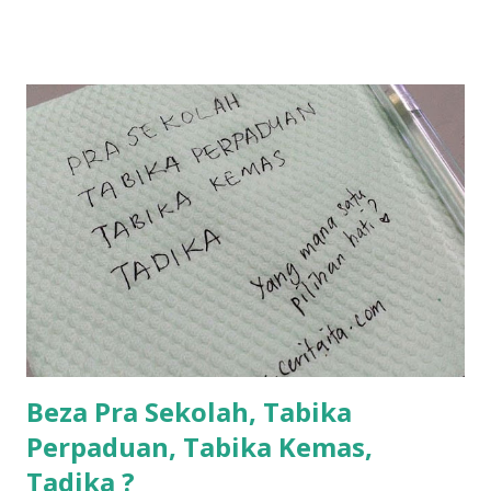
la... apa la nak jadi dengan budak-budak sekarang ni
ntah...kecut perut ummi kau dengar ni nak oiiii.... nak tau
lanjut? ok meh aku cite... ceritanya gini.... semalam waktu
balik keja aku ajak la shah singgah Giant beli barang
sikit...dalam perjalanan dari dalam kereta tu biasalah kan
kami memang akan pimpin anak-anak jalan sampai masuk
dalam... dan kebiasanya bagi anak 4 macam kami ni bahagi-
bahagi lah siapa nak pimpin siapa... dan biasanya aku akan
dukung adik hadi sambil pimpin kakak husna... yang abg
ngah dengan abg long terserah pada shah la pulak.. tapi
kalau ikut anak-anak semua nak ummi pimpin... ajer rebeh
ba...
Beza Pra Sekolah, Tabika
Perpaduan, Tabika Kemas,
Tadika ?