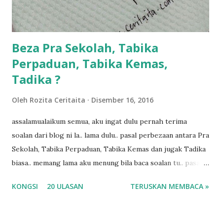
kalau ikut anak-anak semua nak ummi pimpin... ajer rebeh
ba...
Beza Pra Sekolah, Tabika
Perpaduan, Tabika Kemas,
Tadika ?
Oleh
Rozita Ceritaita
Disember 16, 2016
assalamualaikum semua, aku ingat dulu pernah terima
soalan dari blog ni la.. lama dulu.. pasal perbezaan antara Pra
Sekolah, Tabika Perpaduan, Tabika Kemas dan jugak Tadika
biasa.. memang lama aku menung bila baca soalan tu.. pasal
masa tu aku memang tak tau nak jawab apa.. hahaha.. serius
KONGSI
20 ULASAN
TERUSKAN MEMBACA »
ko.. masa tu aku baru je ada anak sorang dan aku hentam je
hantar memana ikut kemampuan kami masa tu.. Apa Beza
Pra Sekolah, Tabika Perpaduan, Tabika Kemas, Tadika ?