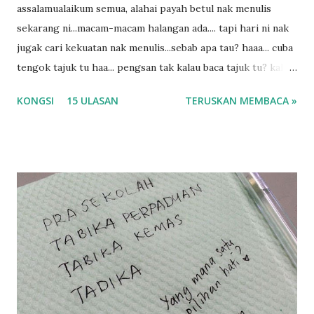
assalamualaikum semua, alahai payah betul nak menulis
sekarang ni...macam-macam halangan ada.... tapi hari ni nak
jugak cari kekuatan nak menulis...sebab apa tau? haaa... cuba
tengok tajuk tu haa... pengsan tak kalau baca tajuk tu? kalau
korang nak pengsan baca tajuk aku lagi la tau... sebab apa
KONGSI
15 ULASAN
TERUSKAN MEMBACA »
tau? yang sebut tu anak aku....diulangi ANAK AKU ....adoiiii
la... apa la nak jadi dengan budak-budak sekarang ni
ntah...kecut perut ummi kau dengar ni nak oiiii.... nak tau
lanjut? ok meh aku cite... ceritanya gini.... semalam waktu
balik keja aku ajak la shah singgah Giant beli barang
sikit...dalam perjalanan dari dalam kereta tu biasalah kan
kami memang akan pimpin anak-anak jalan sampai masuk
dalam... dan kebiasanya bagi anak 4 macam kami ni bahagi-
bahagi lah siapa nak pimpin siapa... dan biasanya aku akan
dukung adik hadi sambil pimpin kakak husna... yang abg
ngah dengan abg long terserah pada shah la pulak.. tapi