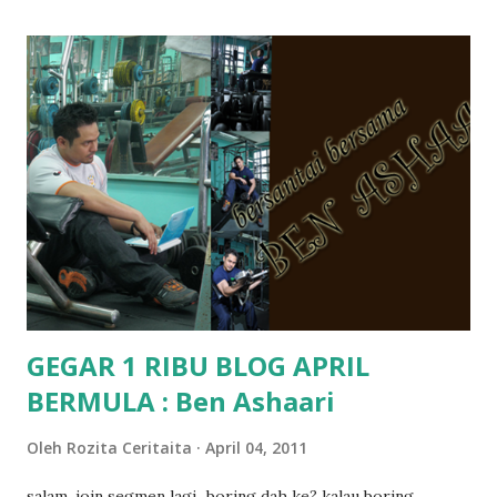
memang tak pernah la terfikir pun nak cari info atau nak
tanya sapa-sapa pun masa tu.. bila fikir-fikirkan balik terasa
jugak masa alahai teruknya kami sebagai ibubapa.. dan kami
terasa jugak semakin teruk bila abg long dah masuk 2 tahun
kat salah satu tadika swasta ni.. tapi nampaknya kenal huruf
pun tak tau.. pengsan aku bila ingat balik.. aku mula fikir
mungkin sebab abg long sendiri jenis budak yang ada
masalah dyslexia.. tapi minor la.. nanti la aku cerita pasal
dyslexia tu.. lepas tu kami buat keputusan pu...
GEGAR 1 RIBU BLOG APRIL
BERMULA : Ben Ashaari
Oleh
Rozita Ceritaita
April 04, 2011
salam, join segmen lagi...boring dah ke? kalau boring