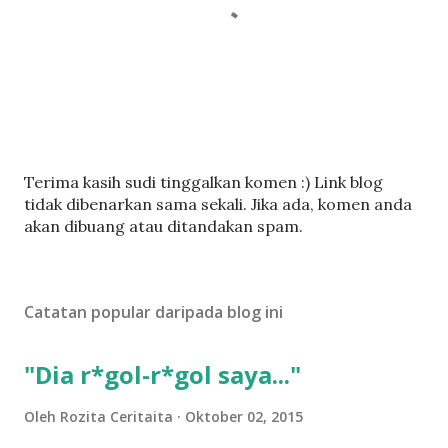
C
Terima kasih sudi tinggalkan komen :) Link blog
a
tidak dibenarkan sama sekali. Jika ada, komen anda
t
akan dibuang atau ditandakan spam.
a
t
U
Catatan popular daripada blog ini
l
a
s
"Dia r*gol-r*gol saya..."
a
n
Oleh
Rozita Ceritaita
Oktober 02, 2015