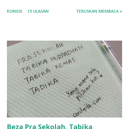
korang nak pengsan baca tajuk aku lagi la tau... sebab apa
KONGSI
15 ULASAN
TERUSKAN MEMBACA »
tau? yang sebut tu anak aku....diulangi ANAK AKU ....adoiiii
la... apa la nak jadi dengan budak-budak sekarang ni
ntah...kecut perut ummi kau dengar ni nak oiiii.... nak tau
lanjut? ok meh aku cite... ceritanya gini.... semalam waktu
balik keja aku ajak la shah singgah Giant beli barang
sikit...dalam perjalanan dari dalam kereta tu biasalah kan
kami memang akan pimpin anak-anak jalan sampai masuk
dalam... dan kebiasanya bagi anak 4 macam kami ni bahagi-
bahagi lah siapa nak pimpin siapa... dan biasanya aku akan
dukung adik hadi sambil pimpin kakak husna... yang abg
ngah dengan abg long terserah pada shah la pulak.. tapi
kalau ikut anak-anak semua nak ummi pimpin... ajer rebeh
ba...
Beza Pra Sekolah, Tabika