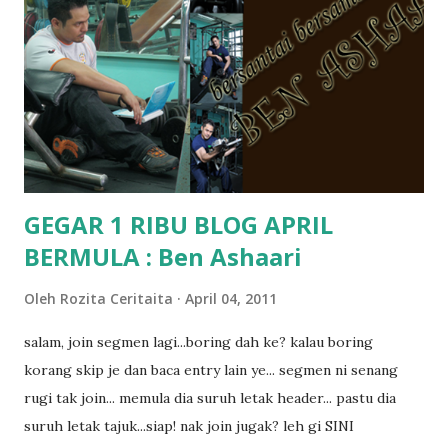
terasa jugak semakin teruk bila abg long dah masuk 2 tahun
kat salah satu tadika swasta ni.. tapi nampaknya kenal huruf
pun tak tau.. pengsan aku bila ingat balik.. aku mula fikir
mungkin sebab abg long sendiri jenis budak yang ada
masalah dyslexia.. tapi minor la.. nanti la aku cerita pasal
dyslexia tu.. lepas tu kami buat keputusan pu...
GEGAR 1 RIBU BLOG APRIL
BERMULA : Ben Ashaari
Oleh
Rozita Ceritaita
April 04, 2011
salam, join segmen lagi...boring dah ke? kalau boring
korang skip je dan baca entry lain ye... segmen ni senang
rugi tak join... memula dia suruh letak header... pastu dia
suruh letak tajuk...siap! nak join jugak? leh gi SINI