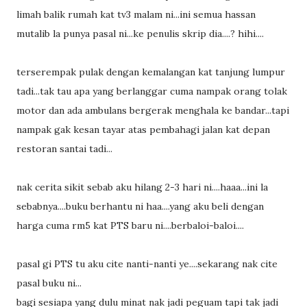
limah balik rumah kat tv3 malam ni...ini semua hassan
mutalib la punya pasal ni...ke penulis skrip dia....? hihi....
terserempak pulak dengan kemalangan kat tanjung lumpur
tadi...tak tau apa yang berlanggar cuma nampak orang tolak
motor dan ada ambulans bergerak menghala ke bandar...tapi
nampak gak kesan tayar atas pembahagi jalan kat depan
restoran santai tadi...
nak cerita sikit sebab aku hilang 2-3 hari ni....haaa...ini la
sebabnya....buku berhantu ni haa....yang aku beli dengan
harga cuma rm5 kat PTS baru ni....berbaloi-baloi....
pasal gi PTS tu aku cite nanti-nanti ye....sekarang nak cite
pasal buku ni...
bagi sesiapa yang dulu minat nak jadi peguam tapi tak jadi