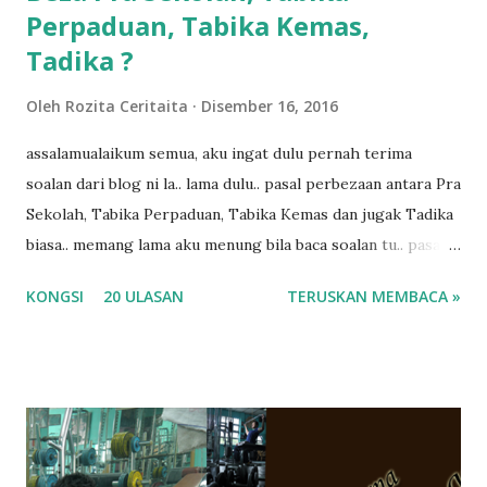
Perpaduan, Tabika Kemas,
Tadika ?
Oleh
Rozita Ceritaita
Disember 16, 2016
assalamualaikum semua, aku ingat dulu pernah terima
soalan dari blog ni la.. lama dulu.. pasal perbezaan antara Pra
Sekolah, Tabika Perpaduan, Tabika Kemas dan jugak Tadika
biasa.. memang lama aku menung bila baca soalan tu.. pasal
masa tu aku memang tak tau nak jawab apa.. hahaha.. serius
KONGSI
20 ULASAN
TERUSKAN MEMBACA »
ko.. masa tu aku baru je ada anak sorang dan aku hentam je
hantar memana ikut kemampuan kami masa tu.. Apa Beza
Pra Sekolah, Tabika Perpaduan, Tabika Kemas, Tadika ?
memang tak pernah la terfikir pun nak cari info atau nak
tanya sapa-sapa pun masa tu.. bila fikir-fikirkan balik terasa
jugak masa alahai teruknya kami sebagai ibubapa.. dan kami