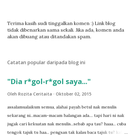
C
Terima kasih sudi tinggalkan komen :) Link blog
a
tidak dibenarkan sama sekali. Jika ada, komen anda
t
akan dibuang atau ditandakan spam.
a
t
U
Catatan popular daripada blog ini
l
a
s
"Dia r*gol-r*gol saya..."
a
n
Oleh
Rozita Ceritaita
Oktober 02, 2015
assalamualaikum semua, alahai payah betul nak menulis
sekarang ni...macam-macam halangan ada.... tapi hari ni nak
jugak cari kekuatan nak menulis...sebab apa tau? haaa... cuba
tengok tajuk tu haa... pengsan tak kalau baca tajuk tu? kalau